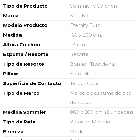
Características
Tipo de Producto
Sommier y Colchón
Marca
King Koil
Modelo Producto
Eternity Euro
Medida
160 x 200 cm.
Altura Colchon
24 cm.
Espuma / Resorte
Resorte
Tipo de Resorte
Bonnell Tradicional
Pillow
Euro Pillow
Superficie de Contacto
Tejido Piqué
Tipo de Marco
Marco de espuma de alta
densidad
Medida Sommier
080 x 200 cm. (2 unidades)
Tipo de Pata
Patas de Madera
Firmeza
Media