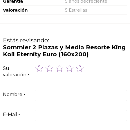
Garantía
5 años decreciente
Valoración
5 Estrellas
Estás revisando:
Sommier 2 Plazas y Media Resorte King
Koil Eternity Euro (160x200)
1
2
3
4
5
Su
star
stars
stars
stars
stars
valoración
Nombre
E-Mail