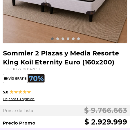
Saltar
al
Sommier 2 Plazas y Media Resorte
comienzo
King Koil Eternity Euro (160x200)
de
la
SKU: K185906842091
galería
de
imágenes
Valoración:
5.0
100
100
% of
Dejanos tu opinión
$ 9.766.663
Precio de Lista
$ 2.929.999
Precio Promo