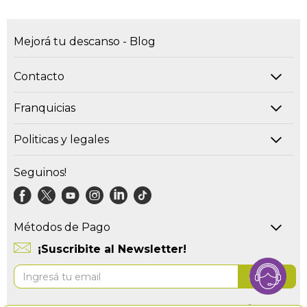
Mejorá tu descanso - Blog
Contacto
Franquicias
Politicas y legales
Seguinos!
Métodos de Pago
¡Suscribite al Newsletter!
Suscríbase
Enviar
al
boletín