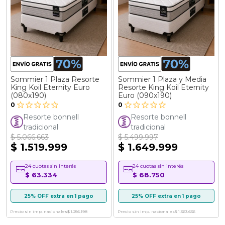
Sommier 1 Plaza Resorte
Sommier 1 Plaza y Media
King Koil Eternity Euro
Resorte King Koil Eternity
(080x190)
Euro (090x190)
0
0
Resorte bonnell
Resorte bonnell
tradicional
tradicional
$ 5.066.663
$ 5.499.997
$ 1.519.999
$ 1.649.999
24 cuotas sin interés
24 cuotas sin interés
$ 63.334
$ 68.750
25% OFF extra en 1 pago
25% OFF extra en 1 pago
Precio sin imp. nacionales
$ 1.256.198
Precio sin imp. nacionales
$ 1.363.636